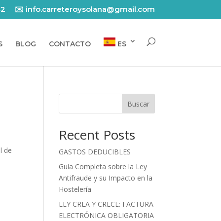
42
✉️ info.carreteroysolana@gmail.com
S
BLOG
CONTACTO
ES
Buscar
Recent Posts
l de
GASTOS DEDUCIBLES
Guía Completa sobre la Ley
Antifraude y su Impacto en la
Hostelería
LEY CREA Y CRECE: FACTURA
ELECTRÓNICA OBLIGATORIA