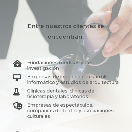
Entre nuestros clientes se
encuentran:

Fundaciones medicas y de
investigación

Empresas de ingeniería, desarrollo
informático y estudios de arquitectura

Clínicas dentales, clínicas de
fisioterapia y laboratorios

Empresas de espectáculos,
compañías de teatro y asociaciones
culturales