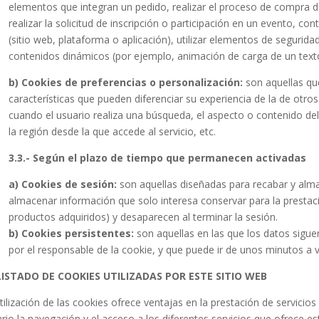
elementos que integran un pedido, realizar el proceso de compra de 
realizar la solicitud de inscripción o participación en un evento, con
(sitio web, plataforma o aplicación), utilizar elementos de segurid
contenidos dinámicos (por ejemplo, animación de carga de un texto
b) Cookies de preferencias o personalización:
son aquellas qu
características que pueden diferenciar su experiencia de la de otr
cuando el usuario realiza una búsqueda, el aspecto o contenido del 
la región desde la que accede al servicio, etc.
3.3.- Según el plazo de tiempo que permanecen activadas
a) Cookies de sesión:
son aquellas diseñadas para recabar y alm
almacenar información que solo interesa conservar para la prestació
productos adquiridos) y desaparecen al terminar la sesión.
b) Cookies persistentes:
son aquellas en las que los datos sigue
por el responsable de la cookie, y que puede ir de unos minutos a 
 LISTADO DE COOKIES UTILIZADAS POR ESTE SITIO WEB
tilización de las cookies ofrece ventajas en la prestación de servicio
rio la navegación y el acceso a los diferentes servicios que ofrece est