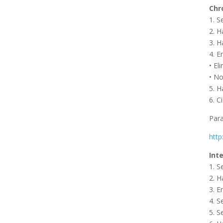
Chr
1. S
2. H
3. H
4. E
• El
• No
5. H
6. C
Para
htt
Int
1. S
2. H
3. E
4. S
5. S