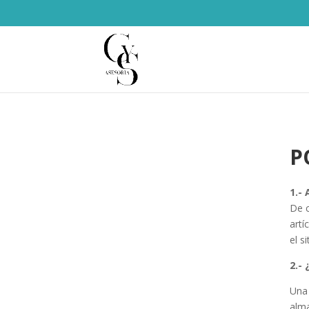
P
1.-
De c
artí
el s
2.-
Una 
alma