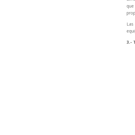
que 
prop
Las 
equi
3.-