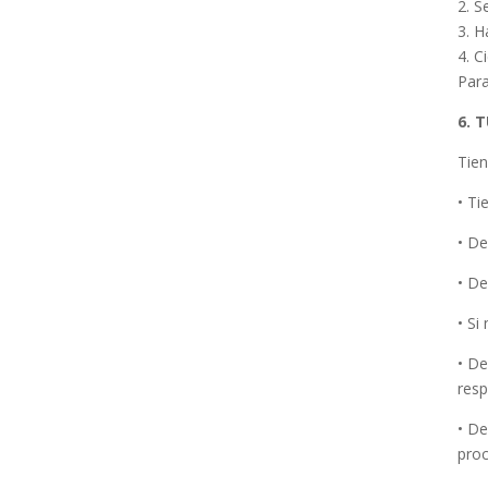
2. S
3. H
4. C
Para
6. 
Tien
• Ti
• De
• De
• Si
• De
resp
• De
pro