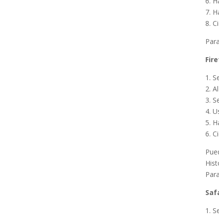
6. H
7. H
8. C
Para
Fire
1. S
2. A
3. S
4. U
5. H
6. C
Pued
Hist
Para
Safa
1. S