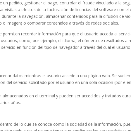
un pedido, gestionar el pago, controlar el fraude vinculado a la segur
tar visitas a efectos de la facturación de licencias del software con el 
ad durante la navegación, almacenar contenidos para la difusión de víd
 o imagen) o compartir contenidos a través de redes sociales.
e permiten recordar información para que el usuario acceda al servi
os usuarios, como, por ejemplo, el idioma, el número de resultados a 
servicio en función del tipo de navegador a través del cual el usuario
acenar datos mientras el usuario accede a una página web. Se suelen
n del servicio solicitado por el usuario en una sola ocasión (por ejem
n almacenados en el terminal y pueden ser accedidos y tratados dura
varios años.
s dentro de lo que se conoce como la sociedad de la información, puest
e sitio web; evita al usuario tener que configurar las características 