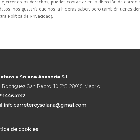
 ejercer estos derechos, puedes contactar en la dirección de correo 
datos, nos gustaría que nos la hicieras saber, pero también tienes d
tra Política de Privacidad).
etero y Solana Asesoría S.L.
e Rodríguez San Pedro, 10 2ºC. 28015 Madrid
914464742
l:
info.carreteroysolana@gmail.com
tica de cookies