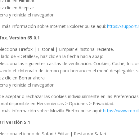
az clic en Eliminar.
az clic en Aceptar.
ierra y reinicia el navegador.
 más información sobre Internet Explorer pulse aquí:
https://support
fox. Versión 65.0.1
elecciona Firefox | Historial | Limpiar el historial reciente.
l lado de «Detalles», haz clic en la flecha hacia abajo.
elecciona las siguientes casillas de verificación: Cookies, Caché, Inici
sando el «Intervalo de tiempo para borrar» en el menú desplegable, 
az clic en Borrar ahora.
ierra y reinicia el navegador.
e aceptar o rechazar las cookies individualmente en las Preferencias 
orial disponible en Herramientas > Opciones > Privacidad.
 más información sobre Mozilla Firefox pulse aquí:
https://www.mozil
ri Versión 5.1
elecciona el icono de Safari / Editar | Restaurar Safari.