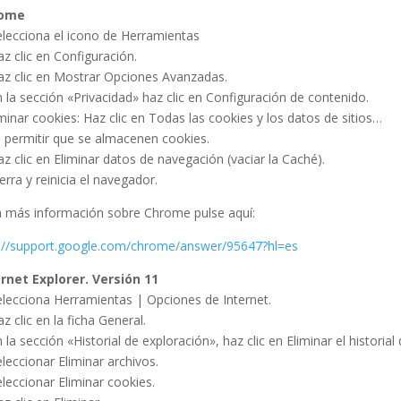
ome
elecciona el icono de Herramientas
az clic en Configuración.
az clic en Mostrar Opciones Avanzadas.
n la sección «Privacidad» haz clic en Configuración de contenido.
iminar cookies: Haz clic en Todas las cookies y los datos de sitios…
 permitir que se almacenen cookies.
az clic en Eliminar datos de navegación (vaciar la Caché).
ierra y reinicia el navegador.
 más información sobre Chrome pulse aquí:
p://support.google.com/chrome/answer/95647?hl=es
ernet Explorer. Versión 11
elecciona Herramientas | Opciones de Internet.
az clic en la ficha General.
n la sección «Historial de exploración», haz clic en Eliminar el historial 
eleccionar Eliminar archivos.
eleccionar Eliminar cookies.