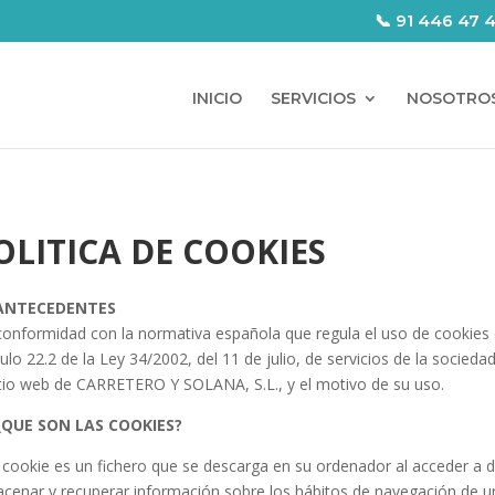
📞 91 446 47 
INICIO
SERVICIOS
NOSOTRO
OLITICA DE COOKIES
 ANTECEDENTES
onformidad con la normativa española que regula el uso de cookies en
culo 22.2 de la Ley 34/2002, del 11 de julio, de servicios de la socie
itio web de CARRETERO Y SOLANA, S.L., y el motivo de su uso.
 ¿QUE SON LAS COOKIES?
cookie es un fichero que se descarga en su ordenador al acceder a 
cenar y recuperar información sobre los hábitos de navegación de u