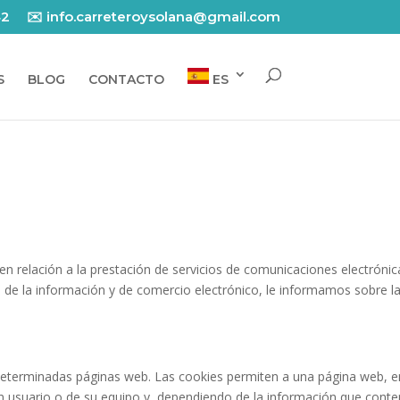
42
✉️ info.carreteroysolana@gmail.com
S
BLOG
CONTACTO
ES
 relación a la prestación de servicios de comunicaciones electrónica
dad de la información y de comercio electrónico, le informamos sobre la
determinadas páginas web. Las cookies permiten a una página web, e
n usuario o de su equipo y, dependiendo de la información que conte